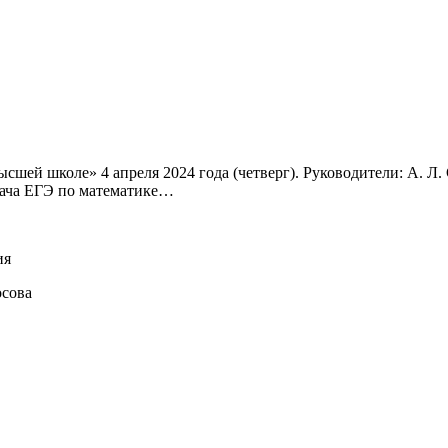
шей школе» 4 апреля 2024 года (четверг). Руководители: А. Л. 
дача ЕГЭ по математике…
ия
осова